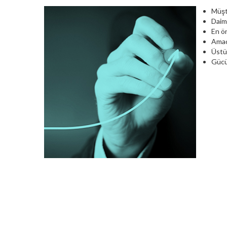
Müşte
Daima
En ön
Amacı
Üstün
Gücü