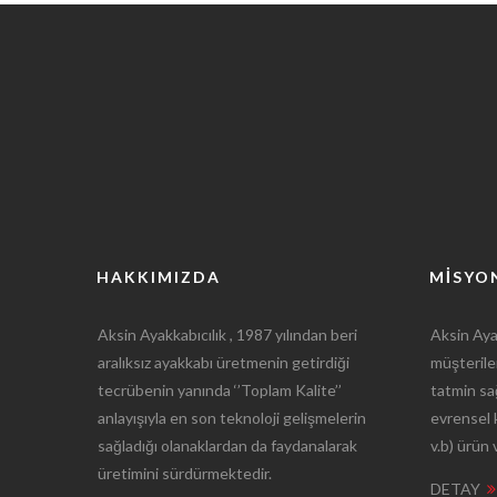
HAKKIMIZDA
MISYO
Aksin Ayakkabıcılık , 1987 yılından beri
Aksin Ayak
aralıksız ayakkabı üretmenin getirdiği
müşterile
tecrübenin yanında ‘’Toplam Kalite’’
tatmin sağ
anlayışıyla en son teknoloji gelişmelerin
evrensel 
sağladığı olanaklardan da faydanalarak
v.b) ürün
üretimini sürdürmektedir.
DETAY