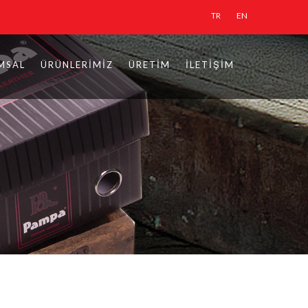
TR
EN
MSAL
ÜRÜNLERIMIZ
ÜRETIM
İLETIŞIM