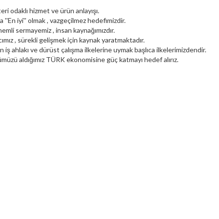
ri odaklı hizmet ve ürün anlayışı.
 ''En iyi'' olmak , vazgeçilmez hedefimizdir.
emli sermayemiz , insan kaynağımızdır.
mız , sürekli gelişmek için kaynak yaratmaktadır.
 iş ahlakı ve dürüst çalışma ilkelerine uymak başlıca ilkelerimizdendir.
müzü aldığımız TÜRK ekonomisine güç katmayı hedef alırız.