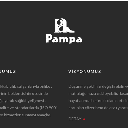
NUMUZ
VIZYONUMUZ
kabıcılık çalışanlarıyla birlike ,
Düşünme şeklimizi değiştirebilir v
rinin beklentisinin ötesinde
mutluluğumuzu etkileyebilir. Tasa
layarak sağlıklı gelişmeyi ,
hayatlarımızda sürekli olarak etkil
kalite ve standartlarda (ISO 9001
sorunları çözer hem de arzu yaratı
 ve hizmetler sunmayı amaçlar.
DETAY