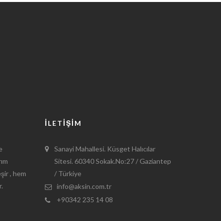
İLETİŞİM
e
Sanayi Mahallesi. Küsget Halıcılar
rım
Sitesi. 60340 Sokak.No:27 / Gaziantep
eşir , hem
/ Türkiye
r.
info@aksin.com.tr
+90342 235 14 08