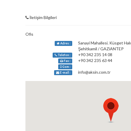
İletişim Bilgileri
Ofis
Sanayi Mahallesi. Küsget Halı
Adres :
Şehitkamil / GAZiANTEP
+90 342 235 14 08
Telefon :
+90 342 235 63 44
Fax :
Gsm :
info@aksin.com.tr
E-mail :