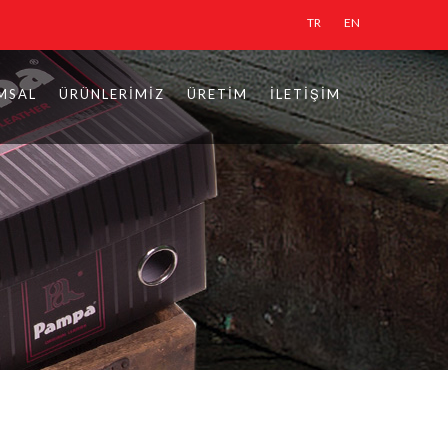
TR
EN
MSAL
ÜRÜNLERIMIZ
ÜRETIM
İLETIŞIM